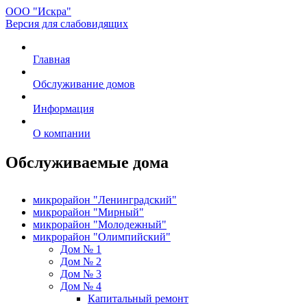
ООО "Искра"
Версия для слабовидящих
Главная
Обслуживание домов
Информация
О компании
Обслуживаемые дома
микрорайон "Ленинградский"
микрорайон "Мирный"
микрорайон "Молодежный"
микрорайон "Олимпийский"
Дом № 1
Дом № 2
Дом № 3
Дом № 4
Капитальный ремонт