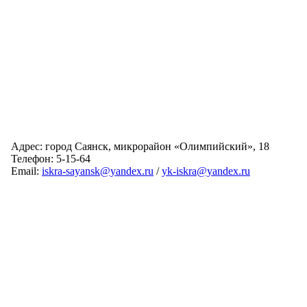
Адрес: город Саянск, микрорайон «Олимпийский», 18
Телефон: 5-15-64
Email:
iskra-sayansk@yandex.ru
/
yk-iskra@yandex.ru
Главная
Обслуживаемые дома
Раскрытие информации
О компании
Обратная связь
Карта сайта
Авторизация
© 2024 Искра