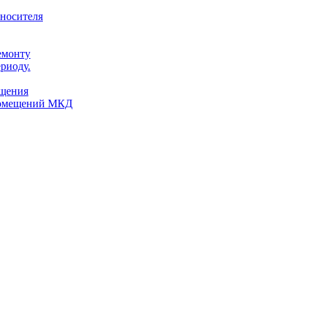
оносителя
емонту
риоду.
ещения
помещений МКД