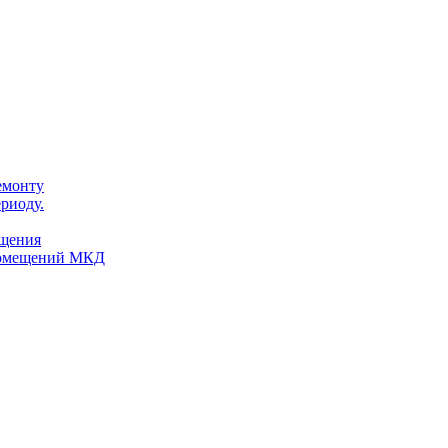
емонту
риоду.
ещения
помещений МКД