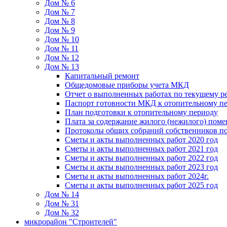
Дом № 6
Дом № 7
Дом № 8
Дом № 9
Дом № 10
Дом № 11
Дом № 12
Дом № 13
Капитальный ремонт
Общедомовые приборы учета МКД
Отчет о выполненных работах по текущему р
Паспорт готовности МКД к отопительному пе
План подготовки к отопительному периоду
Плата за содержание жилого (нежилого) пом
Протоколы общих собраний собственников 
Сметы и акты выполненных работ 2020 год
Сметы и акты выполненных работ 2021 год
Сметы и акты выполненных работ 2022 год
Сметы и акты выполненных работ 2023 год
Сметы и акты выполненных работ 2024г.
Сметы и акты выполненных работ 2025 год
Дом № 14
Дом № 31
Дом № 32
микрорайон "Строителей"