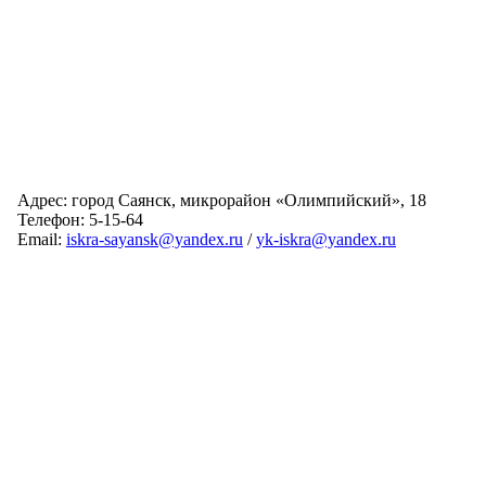
Адрес: город Саянск, микрорайон «Олимпийский», 18
Телефон: 5-15-64
Email:
iskra-sayansk@yandex.ru
/
yk-iskra@yandex.ru
Главная
Обслуживаемые дома
Раскрытие информации
О компании
Обратная связь
Карта сайта
Авторизация
© 2024 Искра
Разработка сайта:
Виртуальные Технологии