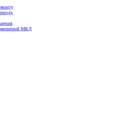
емонту
риоду.
ещения
помещений МКД