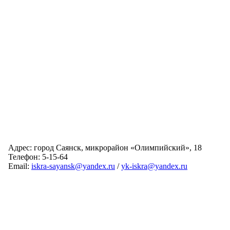
Адрес: город Саянск, микрорайон «Олимпийский», 18
Телефон: 5-15-64
Email:
iskra-sayansk@yandex.ru
/
yk-iskra@yandex.ru
Главная
Обслуживаемые дома
Раскрытие информации
О компании
Обратная связь
Карта сайта