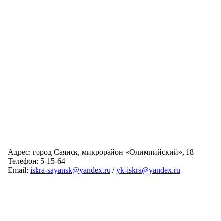
Адрес: город Саянск, микрорайон «Олимпийский», 18
Телефон: 5-15-64
Email:
iskra-sayansk@yandex.ru
/
yk-iskra@yandex.ru
Главная
Обслуживаемые дома
Раскрытие информации
О компании