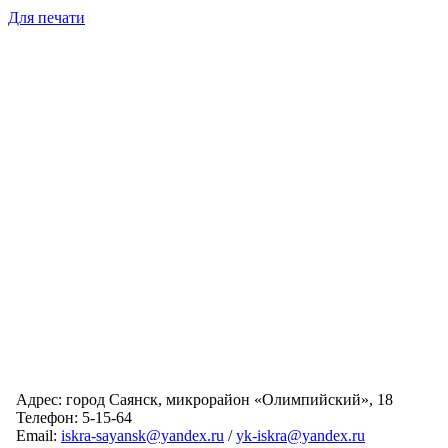
Для печати
Адрес: город Саянск, микрорайон «Олимпийский», 18
Телефон: 5-15-64
Email:
iskra-sayansk@yandex.ru
/
yk-iskra@yandex.ru