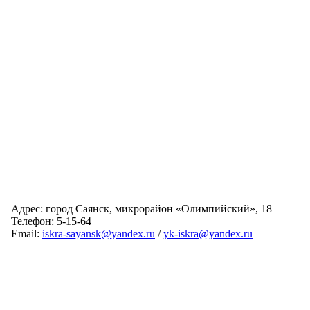
Адрес: город Саянск, микрорайон «Олимпийский», 18
Телефон: 5-15-64
Email:
iskra-sayansk@yandex.ru
/
yk-iskra@yandex.ru
Главная
Обслуживаемые дома
Раскрытие информации
О компании
Обратная связь