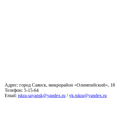
Адрес: город Саянск, микрорайон «Олимпийский», 18
Телефон: 5-15-64
Email:
iskra-sayansk@yandex.ru
/
yk-iskra@yandex.ru
Главная
Обслуживаемые дома
Раскрытие информации
О компании
Обратная связь