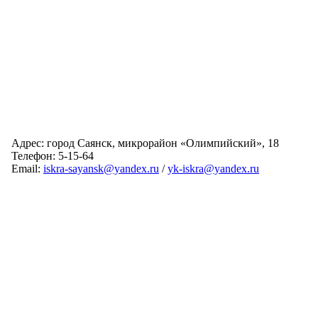
Адрес: город Саянск, микрорайон «Олимпийский», 18
Телефон: 5-15-64
Email:
iskra-sayansk@yandex.ru
/
yk-iskra@yandex.ru
Главная
Обслуживаемые дома
Раскрытие информации
О компании
Обратная связь
Карта сайта
Авторизация
© 2024 Искра
Разработка сайта:
Виртуальные Технологии