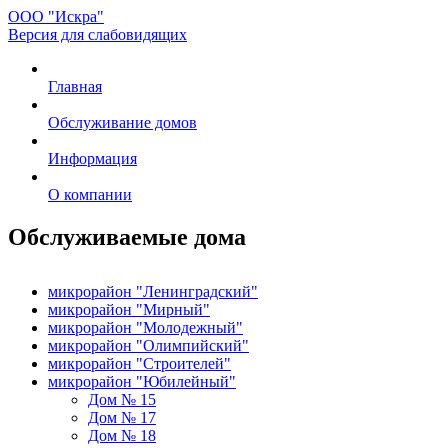
ООО "Искра"
Версия для слабовидящих
Главная
Обслуживание домов
Информация
О компании
Обслуживаемые дома
микрорайон "Ленинградский"
микрорайон "Мирный"
микрорайон "Молодежный"
микрорайон "Олимпийский"
микрорайон "Строителей"
микрорайон "Юбилейный"
Дом № 15
Дом № 17
Дом № 18