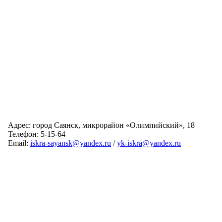
Адрес: город Саянск, микрорайон «Олимпийский», 18
Телефон: 5-15-64
Email:
iskra-sayansk@yandex.ru
/
yk-iskra@yandex.ru
Главная
Обслуживаемые дома
Раскрытие информации
О компании
Обратная связь
Карта сайта
Авторизация