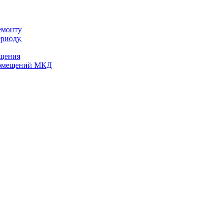
емонту
риоду.
ещения
помещений МКД