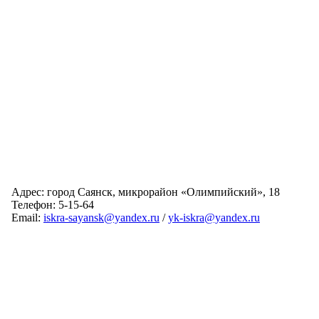
Адрес: город Саянск, микрорайон «Олимпийский», 18
Телефон: 5-15-64
Email:
iskra-sayansk@yandex.ru
/
yk-iskra@yandex.ru
Главная
Обслуживаемые дома
Раскрытие информации
О компании
Обратная связь
Карта сайта
Авторизация