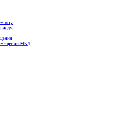
емонту
риоду.
ещения
помещений МКД