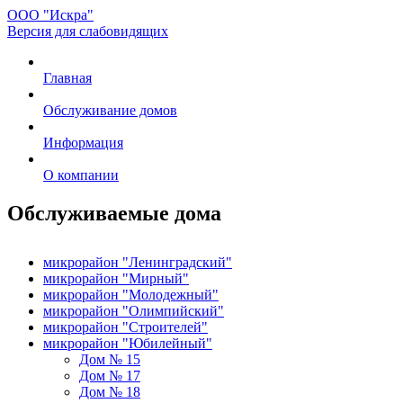
ООО "Искра"
Версия для слабовидящих
Главная
Обслуживание домов
Информация
О компании
Обслуживаемые дома
микрорайон "Ленинградский"
микрорайон "Мирный"
микрорайон "Молодежный"
микрорайон "Олимпийский"
микрорайон "Строителей"
микрорайон "Юбилейный"
Дом № 15
Дом № 17
Дом № 18