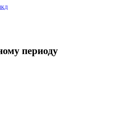
 МКД
ному периоду