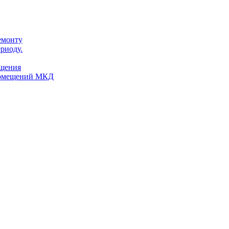
емонту
риоду.
ещения
помещений МКД