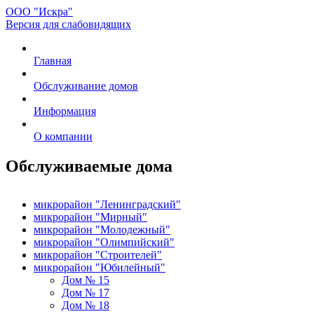
ООО "Искра"
Версия для слабовидящих
Главная
Обслуживание домов
Информация
О компании
Обслуживаемые дома
микрорайон "Ленинградский"
микрорайон "Мирный"
микрорайон "Молодежный"
микрорайон "Олимпийский"
микрорайон "Строителей"
микрорайон "Юбилейный"
Дом № 15
Дом № 17
Дом № 18