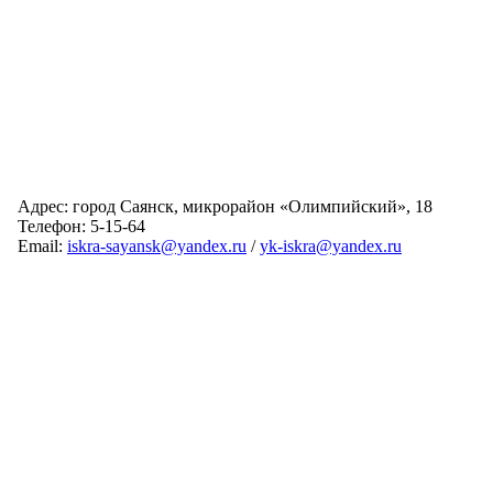
Адрес: город Саянск, микрорайон «Олимпийский», 18
Телефон: 5-15-64
Email:
iskra-sayansk@yandex.ru
/
yk-iskra@yandex.ru
Главная
Обслуживаемые дома
Раскрытие информации
О компании
Обратная связь
Карта сайта
Авторизация
© 2024 Искра
Разработка сайта:
Виртуальные Технологии