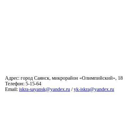
Адрес: город Саянск, микрорайон «Олимпийский», 18
Телефон: 5-15-64
Email:
iskra-sayansk@yandex.ru
/
yk-iskra@yandex.ru
Главная
Обслуживаемые дома
Раскрытие информации
О компании
Обратная связь
Карта сайта
Авторизация