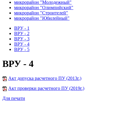
микрорайон "Молодежный"
микрорайон "Олимпийский"
микрорайон "Строителей"
микрорайон "Юбилейный"
ВРУ - 1
ВРУ - 2
ВРУ - 3
ВРУ - 4
ВРУ - 5
ВРУ - 4
Акт допуска расчетного ПУ (2013г.)
Акт проверки расчетного ПУ (2019г.)
Для печати