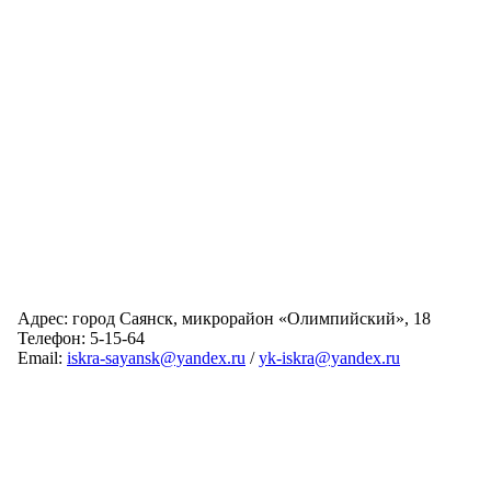
Адрес: город Саянск, микрорайон «Олимпийский», 18
Телефон: 5-15-64
Email:
iskra-sayansk@yandex.ru
/
yk-iskra@yandex.ru
Главная
Обслуживаемые дома
Раскрытие информации
О компании
Обратная связь