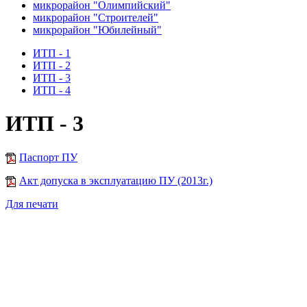
микрорайон "Олимпийский"
микрорайон "Строителей"
микрорайон "Юбилейный"
ИТП - 1
ИТП - 2
ИТП - 3
ИТП - 4
ИТП - 3
Паспорт ПУ
Акт допуска в эксплуатацию ПУ (2013г.)
Для печати