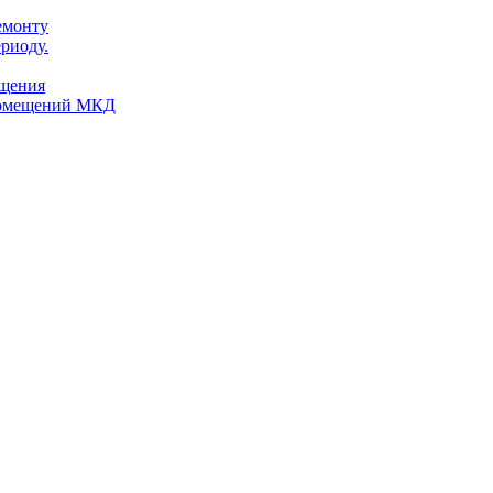
емонту
риоду.
ещения
помещений МКД