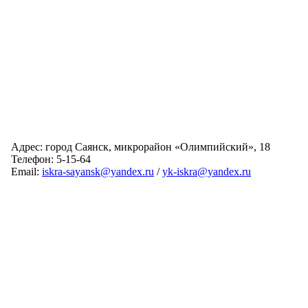
Адрес: город Саянск, микрорайон «Олимпийский», 18
Телефон: 5-15-64
Email:
iskra-sayansk@yandex.ru
/
yk-iskra@yandex.ru
Главная
Обслуживаемые дома
Раскрытие информации
О компании
Обратная связь
Карта сайта
Авторизация
© 2024 Искра