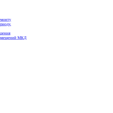
емонту
риоду.
ещения
помещений МКД