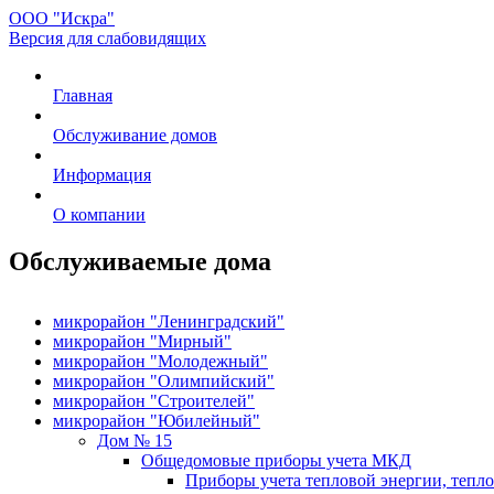
ООО "Искра"
Версия для слабовидящих
Главная
Обслуживание домов
Информация
О компании
Обслуживаемые дома
микрорайон "Ленинградский"
микрорайон "Мирный"
микрорайон "Молодежный"
микрорайон "Олимпийский"
микрорайон "Строителей"
микрорайон "Юбилейный"
Дом № 15
Общедомовые приборы учета МКД
Приборы учета тепловой энергии, тепл