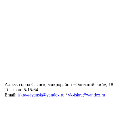
Адрес: город Саянск, микрорайон «Олимпийский», 18
Телефон: 5-15-64
Email:
iskra-sayansk@yandex.ru
/
yk-iskra@yandex.ru
Главная
Обслуживаемые дома
Раскрытие информации
О компании
Обратная связь