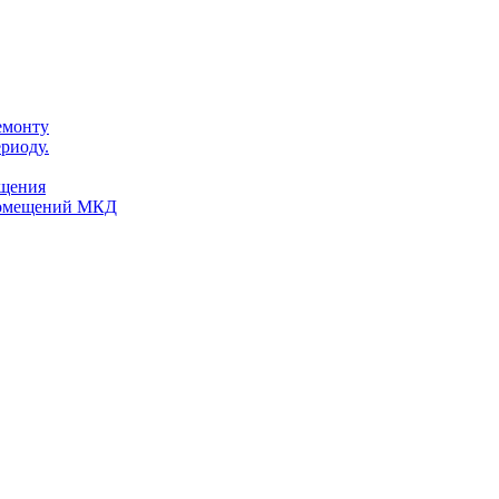
емонту
риоду.
ещения
помещений МКД