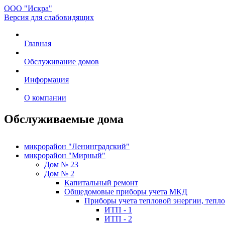
ООО "Искра"
Версия для слабовидящих
Главная
Обслуживание домов
Информация
О компании
Обслуживаемые дома
микрорайон "Ленинградский"
микрорайон "Мирный"
Дом № 23
Дом № 2
Капитальный ремонт
Общедомовые приборы учета МКД
Приборы учета тепловой энергии, тепл
ИТП - 1
ИТП - 2