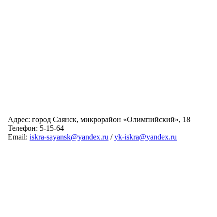
Адрес: город Саянск, микрорайон «Олимпийский», 18
Телефон: 5-15-64
Email:
iskra-sayansk@yandex.ru
/
yk-iskra@yandex.ru
Главная
Обслуживаемые дома
Раскрытие информации
О компании
Обратная связь
Карта сайта
Авторизация