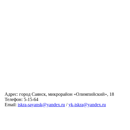
Адрес: город Саянск, микрорайон «Олимпийский», 18
Телефон: 5-15-64
Email:
iskra-sayansk@yandex.ru
/
yk-iskra@yandex.ru
Главная
Обслуживаемые дома
Раскрытие информации