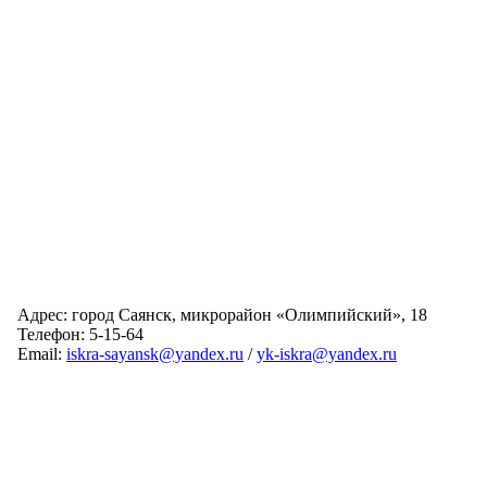
Адрес: город Саянск, микрорайон «Олимпийский», 18
Телефон: 5-15-64
Email:
iskra-sayansk@yandex.ru
/
yk-iskra@yandex.ru
Главная
Обслуживаемые дома
Раскрытие информации
О компании
Обратная связь