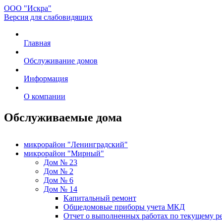
ООО "Искра"
Версия для слабовидящих
Главная
Обслуживание домов
Информация
О компании
Обслуживаемые дома
микрорайон "Ленинградский"
микрорайон "Мирный"
Дом № 23
Дом № 2
Дом № 6
Дом № 14
Капитальный ремонт
Общедомовые приборы учета МКД
Отчет о выполненных работах по текущему р