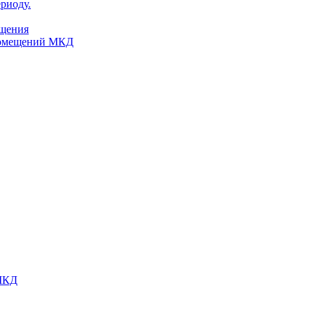
риоду.
ещения
помещений МКД
 МКД