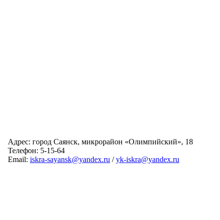
Адрес: город Саянск, микрорайон «Олимпийский», 18
Телефон: 5-15-64
Email:
iskra-sayansk@yandex.ru
/
yk-iskra@yandex.ru
Главная
Обслуживаемые дома
Раскрытие информации
О компании
Обратная связь