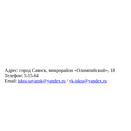
Адрес: город Саянск, микрорайон «Олимпийский», 18
Телефон: 5-15-64
Email:
iskra-sayansk@yandex.ru
/
yk-iskra@yandex.ru
Главная
Обслуживаемые дома
Раскрытие информации
О компании
Обратная связь
Карта сайта
Авторизация