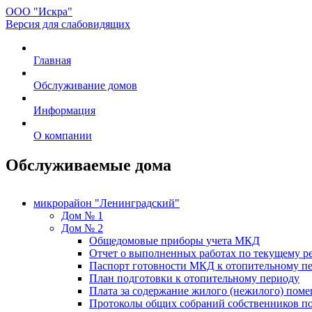
ООО "Искра"
Версия для слабовидящих
Главная
Обслуживание домов
Информация
О компании
Обслуживаемые дома
микрорайон "Ленинградский"
Дом № 1
Дом № 2
Общедомовые приборы учета МКД
Отчет о выполненных работах по текущему р
Паспорт готовности МКД к отопительному пе
План подготовки к отопительному периоду
Плата за содержание жилого (нежилого) пом
Протоколы общих собраний собственников 