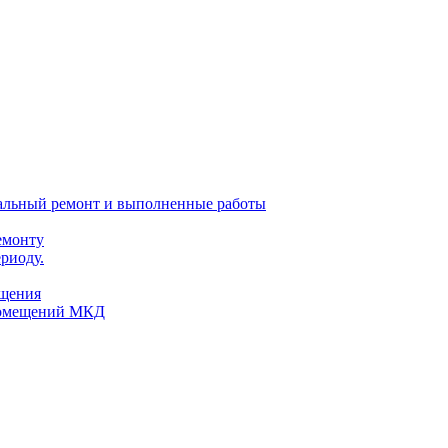
тальный ремонт и выполненные работы
емонту
риоду.
ещения
помещений МКД