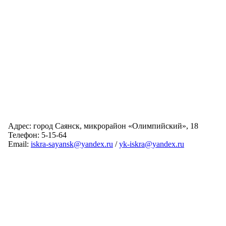
Адрес: город Саянск, микрорайон «Олимпийский», 18
Телефон: 5-15-64
Email:
iskra-sayansk@yandex.ru
/
yk-iskra@yandex.ru
Главная
Обслуживаемые дома
Раскрытие информации
О компании
Обратная связь
Карта сайта
Авторизация