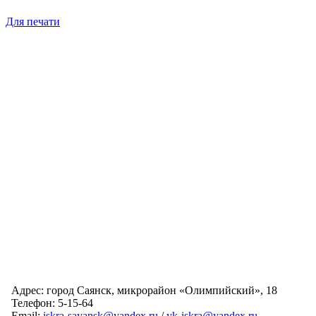
Для печати
Адрес: город Саянск, микрорайон «Олимпийский», 18
Телефон: 5-15-64
Email:
iskra-sayansk@yandex.ru
/
yk-iskra@yandex.ru