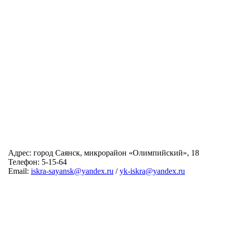
Адрес: город Саянск, микрорайон «Олимпийский», 18
Телефон: 5-15-64
Email:
iskra-sayansk@yandex.ru
/
yk-iskra@yandex.ru
Главная
Обслуживаемые дома
Раскрытие информации
О компании
Обратная связь