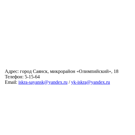
Адрес: город Саянск, микрорайон «Олимпийский», 18
Телефон: 5-15-64
Email:
iskra-sayansk@yandex.ru
/
yk-iskra@yandex.ru
Главная
Обслуживаемые дома
Раскрытие информации
О компании
Обратная связь
Карта сайта
Авторизация