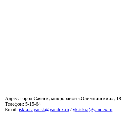
Адрес: город Саянск, микрорайон «Олимпийский», 18
Телефон: 5-15-64
Email:
iskra-sayansk@yandex.ru
/
yk-iskra@yandex.ru
Главная
Обслуживаемые дома
Раскрытие информации
О компании