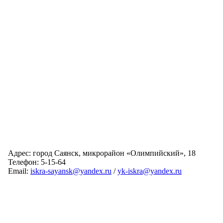
Адрес: город Саянск, микрорайон «Олимпийский», 18
Телефон: 5-15-64
Email:
iskra-sayansk@yandex.ru
/
yk-iskra@yandex.ru
Главная
Обслуживаемые дома
Раскрытие информации
О компании