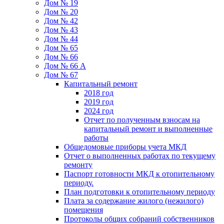
Дом № 19
Дом № 20
Дом № 42
Дом № 43
Дом № 44
Дом № 65
Дом № 66
Дом № 66 А
Дом № 67
Капитальный ремонт
2018 год
2019 год
2024 год
Отчет по полученным взносам на
капитальный ремонт и выполненные
работы
Общедомовые приборы учета МКД
Отчет о выполненных работах по текущему
ремонту
Паспорт готовности МКД к отопительному
периоду.
План подготовки к отопительному периоду
Плата за содержание жилого (нежилого)
помещения
Протоколы общих собраний собственников