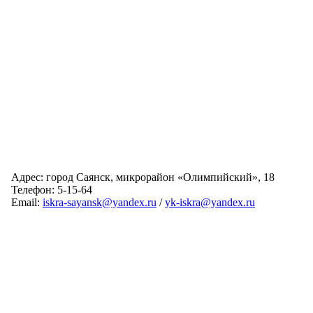
Адрес: город Саянск, микрорайон «Олимпийский», 18
Телефон: 5-15-64
Email:
iskra-sayansk@yandex.ru
/
yk-iskra@yandex.ru
Главная
Обслуживаемые дома
Раскрытие информации
О компании
Обратная связь
Карта сайта
Авторизация