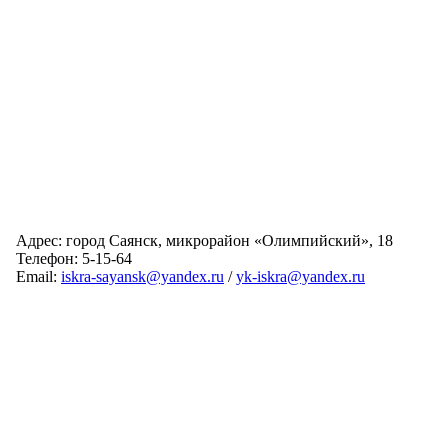
Адрес: город Саянск, микрорайон «Олимпийский», 18
Телефон: 5-15-64
Email:
iskra-sayansk@yandex.ru
/
yk-iskra@yandex.ru
Главная
Обслуживаемые дома
Раскрытие информации
О компании
Обратная связь
Карта сайта
Авторизация