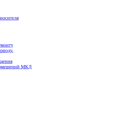
оносителя
емонту
риоду.
ещения
помещений МКД