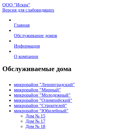
ООО "Искра"
Версия для слабовидящих
Главная
Обслуживание домов
Информация
О компании
Обслуживаемые дома
микрорайон "Ленинградский"
микрорайон "Мирный"
микрорайон "Молодежный"
микрорайон "Олимпийский"
микрорайон "Строителей"
микрорайон "Юбилейный"
Дом № 15
Дом № 17
Дом № 18